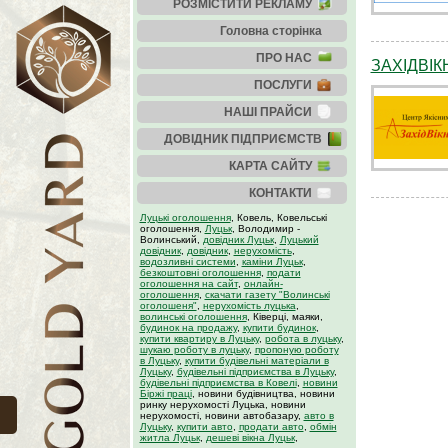
РОЗМІСТИТИ РЕКЛАМУ
Головна сторінка
ПРО НАС
ЗАХІДВІК
ПОСЛУГИ
НАШІ ПРАЙСИ
ДОВІДНИК ПІДПРИЄМСТВ
КАРТА САЙТУ
КОНТАКТИ
Луцькі оголошення
, Ковель, Ковельські
оголошення,
Луцьк
, Володимир -
Волинський,
довідник Луцьк
,
Луцький
довідник
,
довідник
,
нерухомість
,
водозливні системи
,
каміни Луцьк
,
безкоштовні оголошення
,
подати
оголошення на сайт
,
онлайн-
оголошення
,
скачати газету "Волинські
оголошеня"
,
нерухомість луцька
,
волинські оголошення
, Ківерці, маяки,
будинок на продажу
,
купити будинок
,
купити квартиру в Луцьку
,
робота в луцьку
,
шукаю роботу в луцьку
,
пропоную роботу
в Луцьку
,
купити будівельні матеріали в
Луцьку
,
будівельні підприємства в Луцьку
,
будівельні підприємства в Ковелі
,
новини
Біржі праці
, новини будівництва, новини
ринку нерухомості Луцька, новини
нерухомості, новини автобазару,
авто в
Луцьку
,
купити авто
,
продати авто
,
обмін
житла Луцьк
,
дешеві вікна Луцьк
,