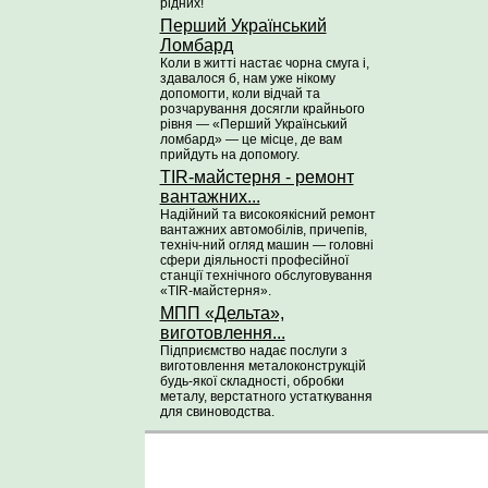
рідних!
Перший Український
Ломбард
Коли в житті настає чорна смуга і,
здавалося б, нам уже нікому
допомогти, коли відчай та
розчарування досягли крайнього
рівня — «Перший Український
ломбард» — це місце, де вам
прийдуть на допомогу.
TIR-майстерня - ремонт
вантажних...
Надійний та високоякісний ремонт
вантажних автомобілів, причепів,
техніч-ний огляд машин — головні
сфери діяльності професійної
станції технічного обслуговування
«TIR-майстерня».
МПП «Дельта»,
виготовлення...
Підприємство надає послуги з
виготовлення металоконструкцій
будь-якої складності, обробки
металу, верстатного устаткування
для свиноводства.