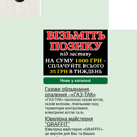
Нове у каталозі
Газове обладнання,
опалення –«ГАЗ-ТАК»
«ГАЗ-ТАК» пропонує газові котли,
газові колонки, лічильники газу,
термопари контролюючі,
електричні котли та ін.
Ювелірна майстерня
"GRAFFIT"
Ювелірна майстерня «GRAFFIT»-
це вироби для Вас та Ваших