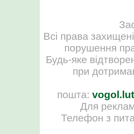
За
Всі права захищені
порушення пра
Будь-яке відтворе
при дотриман
пошта:
vogol.l
Для реклам
Телефон з пит