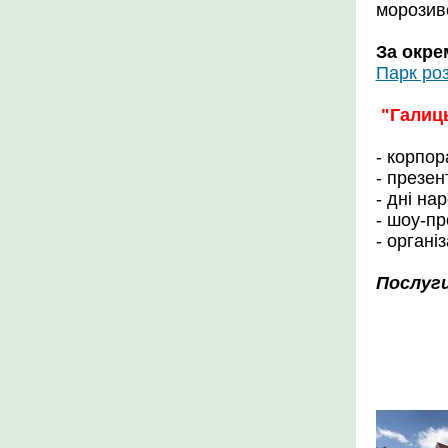
морозиво
За окре
Парк роз
"Галиць
- корпор
- презен
- дні на
- шоу-пр
- органі
Послуги