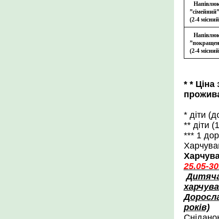
Напівлю
”cімейний
(2-4 місний
Напівлю
”покраще
(2-4 місний
*
* Ціна
прожив
* діти (
** діти 
*** 1 до
Харчува
Харчува
25.05-30
Дитяча 
харчува
Доросла
років)
Сніданок