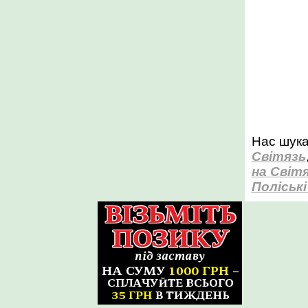
Нас шука
Світязь
на Світя
Поліські