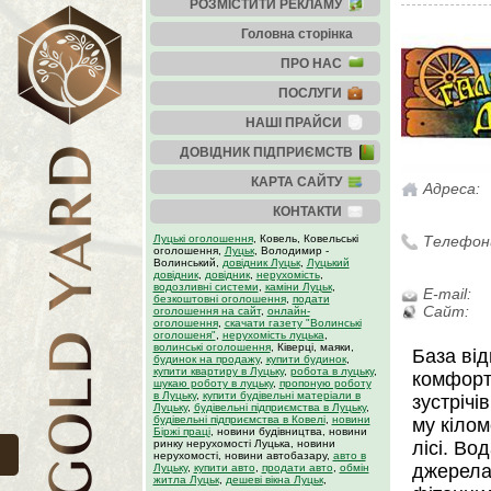
РОЗМІСТИТИ РЕКЛАМУ
Головна сторінка
ПРО НАС
ПОСЛУГИ
НАШІ ПРАЙСИ
ДОВІДНИК ПІДПРИЄМСТВ
КАРТА САЙТУ
Адреса:
КОНТАКТИ
Луцькі оголошення
, Ковель, Ковельські
Телефон
оголошення,
Луцьк
, Володимир -
Волинський,
довідник Луцьк
,
Луцький
довідник
,
довідник
,
нерухомість
,
водозливні системи
,
каміни Луцьк
,
E-mail:
безкоштовні оголошення
,
подати
Сайт:
оголошення на сайт
,
онлайн-
оголошення
,
скачати газету "Волинські
оголошеня"
,
нерухомість луцька
,
волинські оголошення
, Ківерці, маяки,
База ві
будинок на продажу
,
купити будинок
,
купити квартиру в Луцьку
,
робота в луцьку
,
комфортн
шукаю роботу в луцьку
,
пропоную роботу
в Луцьку
,
купити будівельні матеріали в
зустрічі
Луцьку
,
будівельні підприємства в Луцьку
,
будівельні підприємства в Ковелі
,
новини
му кілом
Біржі праці
, новини будівництва, новини
ринку нерухомості Луцька, новини
лісі. Во
нерухомості, новини автобазару,
авто в
джерела
Луцьку
,
купити авто
,
продати авто
,
обмін
житла Луцьк
,
дешеві вікна Луцьк
,