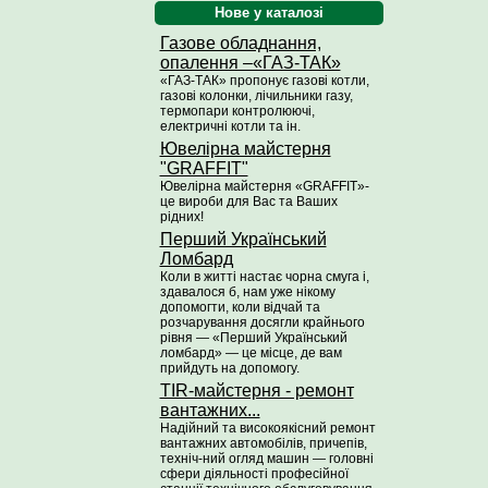
Нове у каталозі
Газове обладнання,
опалення –«ГАЗ-ТАК»
«ГАЗ-ТАК» пропонує газові котли,
газові колонки, лічильники газу,
термопари контролюючі,
електричні котли та ін.
Ювелірна майстерня
"GRAFFIT"
Ювелірна майстерня «GRAFFIT»-
це вироби для Вас та Ваших
рідних!
Перший Український
Ломбард
Коли в житті настає чорна смуга і,
здавалося б, нам уже нікому
допомогти, коли відчай та
розчарування досягли крайнього
рівня — «Перший Український
ломбард» — це місце, де вам
прийдуть на допомогу.
TIR-майстерня - ремонт
вантажних...
Надійний та високоякісний ремонт
вантажних автомобілів, причепів,
техніч-ний огляд машин — головні
сфери діяльності професійної