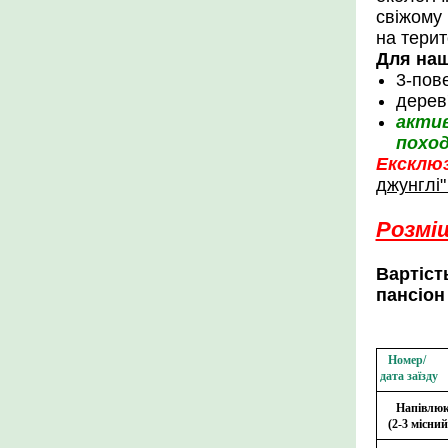
свіжому 
на терит
Для наш
3-пов
дерев'
актив
поход
Ексклю
джунглі
Розміщ
Вартіст
пансіон 
Номер/
дата заїзду
Напівлю
(2-3 місний