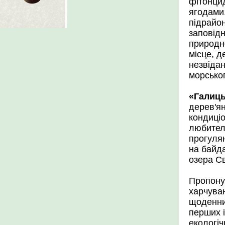
фітонцид
ягодами.
підрайо
заповідн
природно
місце, д
незвідан
морськог
«Галиць
дерев'я
кондиці
любителі
прогулян
на байда
озера Св
Пропону
харчуван
щоденний
перших і
екологіч