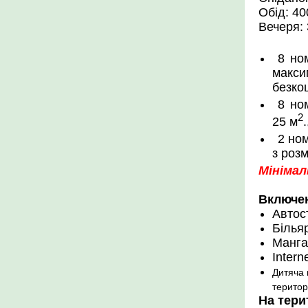
Обід: 40
Вечеря: 
8 но
макс
безко
8 но
2
25 м
2 но
з роз
Мінімал
Включен
Автос
Білья
Манга
Interne
Дитяча 
територі
На терит