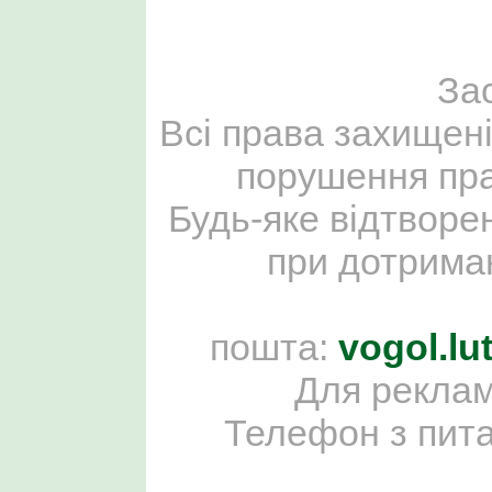
За
Всі права захищені
порушення пра
Будь-яке відтворе
при дотриман
пошта:
vogol.l
Для реклам
Телефон з пит