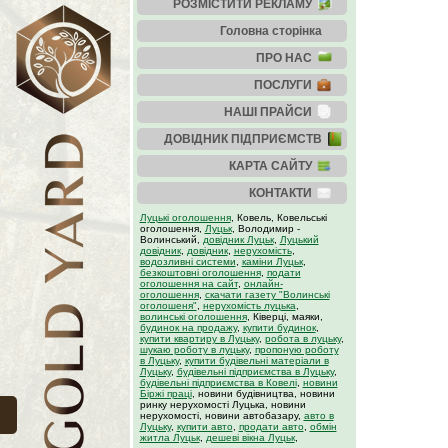
РОЗМІСТИТИ РЕКЛАМУ
Головна сторінка
ПРО НАС
ПОСЛУГИ
НАШІ ПРАЙСИ
ДОВІДНИК ПІДПРИЄМСТВ
КАРТА САЙТУ
КОНТАКТИ
Луцькі оголошення
, Ковель, Ковельські
оголошення,
Луцьк
, Володимир -
Волинський,
довідник Луцьк
,
Луцький
довідник
,
довідник
,
нерухомість
,
водозливні системи
,
каміни Луцьк
,
безкоштовні оголошення
,
подати
оголошення на сайт
,
онлайн-
оголошення
,
скачати газету "Волинські
оголошеня"
,
нерухомість луцька
,
волинські оголошення
, Ківерці, маяки,
будинок на продажу
,
купити будинок
,
купити квартиру в Луцьку
,
робота в луцьку
,
шукаю роботу в луцьку
,
пропоную роботу
в Луцьку
,
купити будівельні матеріали в
Луцьку
,
будівельні підприємства в Луцьку
,
будівельні підприємства в Ковелі
,
новини
Біржі праці
, новини будівництва, новини
ринку нерухомості Луцька, новини
нерухомості, новини автобазару,
авто в
Луцьку
,
купити авто
,
продати авто
,
обмін
житла Луцьк
,
дешеві вікна Луцьк
,