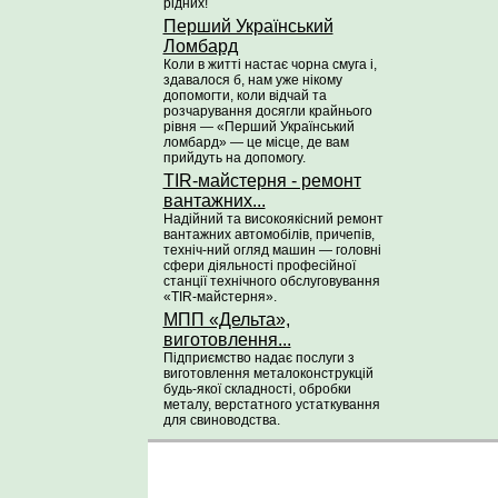
рідних!
Перший Український
Ломбард
Коли в житті настає чорна смуга і,
здавалося б, нам уже нікому
допомогти, коли відчай та
розчарування досягли крайнього
рівня — «Перший Український
ломбард» — це місце, де вам
прийдуть на допомогу.
TIR-майстерня - ремонт
вантажних...
Надійний та високоякісний ремонт
вантажних автомобілів, причепів,
техніч-ний огляд машин — головні
сфери діяльності професійної
станції технічного обслуговування
«TIR-майстерня».
МПП «Дельта»,
виготовлення...
Підприємство надає послуги з
виготовлення металоконструкцій
будь-якої складності, обробки
металу, верстатного устаткування
для свиноводства.