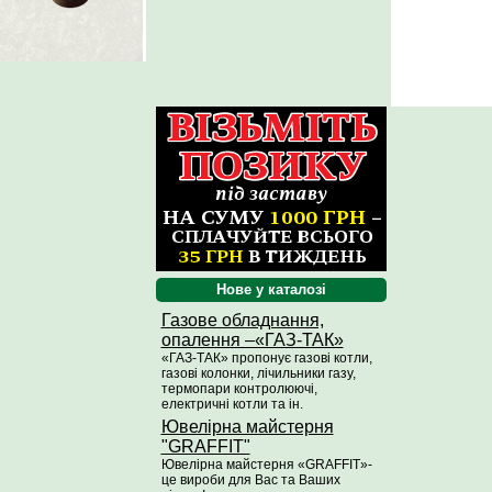
Нове у каталозі
Газове обладнання,
опалення –«ГАЗ-ТАК»
«ГАЗ-ТАК» пропонує газові котли,
газові колонки, лічильники газу,
термопари контролюючі,
електричні котли та ін.
Ювелірна майстерня
"GRAFFIT"
Ювелірна майстерня «GRAFFIT»-
це вироби для Вас та Ваших