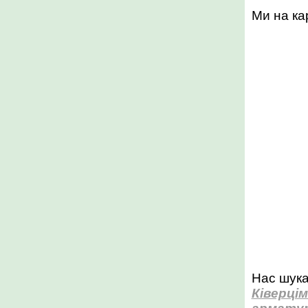
Ми на кар
Нас шука
Ківерцім