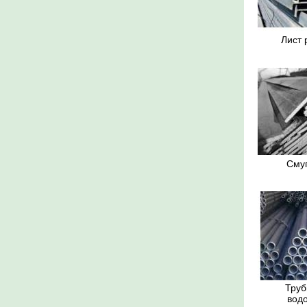
Лист
Сму
Труб
водо