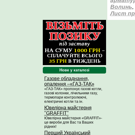
арматур
Волинь
,
Лист пр
Нове у каталозі
Газове обладнання,
опалення –«ГАЗ-ТАК»
«ГАЗ-ТАК» пропонує газові котли,
газові колонки, лічильники газу,
термопари контролюючі,
електричні котли та ін.
Ювелірна майстерня
"GRAFFIT"
Ювелірна майстерня «GRAFFIT»-
це вироби для Вас та Ваших
рідних!
Перший Український