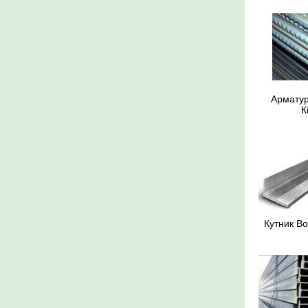
Арматур
К
Кутник В