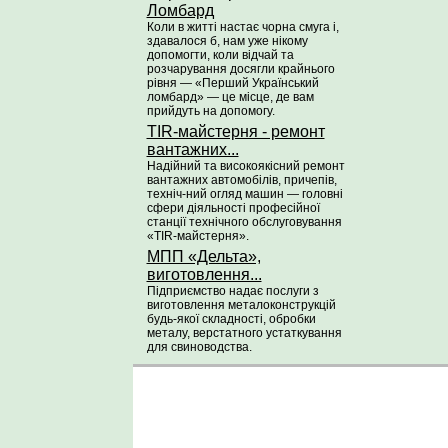
Ломбард
Коли в житті настає чорна смуга і,
здавалося б, нам уже нікому
допомогти, коли відчай та
розчарування досягли крайнього
рівня — «Перший Український
ломбард» — це місце, де вам
прийдуть на допомогу.
TIR-майстерня - ремонт
вантажних...
Надійний та високоякісний ремонт
вантажних автомобілів, причепів,
техніч-ний огляд машин — головні
сфери діяльності професійної
станції технічного обслуговування
«TIR-майстерня».
МПП «Дельта»,
виготовлення...
Підприємство надає послуги з
виготовлення металоконструкцій
будь-якої складності, обробки
металу, верстатного устаткування
для свиноводства.