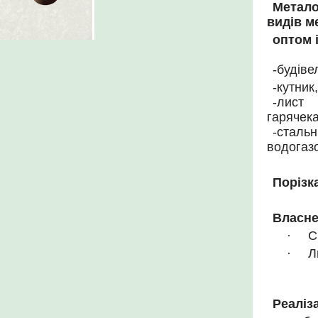
Метало
видів м
оптом 
-будіве
-кутник
-лист
гарячек
-сталь
водогазо
Порізк
Власне
·
С
·
Л
Реаліз