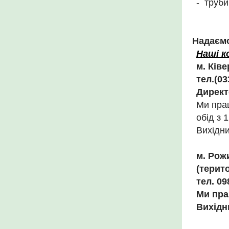
- труби
Надаємо
Наші к
м. Ківе
тел.(03
Директ
Ми пра
обід з 
Вихідни
м. Рож
(терит
тел. 0
Ми пра
Вихідни