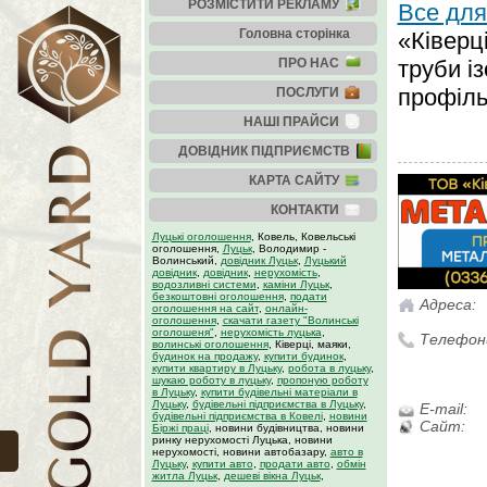
РОЗМІСТИТИ РЕКЛАМУ
Все для
Головна сторінка
«Ківерц
ПРО НАС
труби із
профіль
ПОСЛУГИ
НАШІ ПРАЙСИ
ДОВІДНИК ПІДПРИЄМСТВ
КАРТА САЙТУ
КОНТАКТИ
Луцькі оголошення
, Ковель, Ковельські
оголошення,
Луцьк
, Володимир -
Волинський,
довідник Луцьк
,
Луцький
довідник
,
довідник
,
нерухомість
,
водозливні системи
,
каміни Луцьк
,
безкоштовні оголошення
,
подати
Адреса:
оголошення на сайт
,
онлайн-
оголошення
,
скачати газету "Волинські
оголошеня"
,
нерухомість луцька
,
Телефон
волинські оголошення
, Ківерці, маяки,
будинок на продажу
,
купити будинок
,
купити квартиру в Луцьку
,
робота в луцьку
,
шукаю роботу в луцьку
,
пропоную роботу
в Луцьку
,
купити будівельні матеріали в
Луцьку
,
будівельні підприємства в Луцьку
,
E-mail:
будівельні підприємства в Ковелі
,
новини
Сайт:
Біржі праці
, новини будівництва, новини
ринку нерухомості Луцька, новини
нерухомості, новини автобазару,
авто в
Луцьку
,
купити авто
,
продати авто
,
обмін
житла Луцьк
,
дешеві вікна Луцьк
,