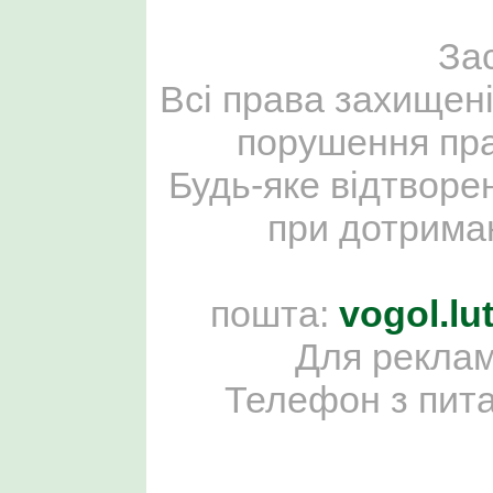
За
Всі права захищені
порушення пра
Будь-яке відтворе
при дотриман
пошта:
vogol.l
Для реклам
Телефон з пит